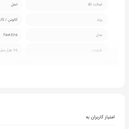
اصالت کالا
اصل
برند
کالوس / CALUS
مدل
Fast-E65
ظرفیت
65 هزار میلی آمپر ساعت
توان وات
22.5w
نمایشگر شارژ باتری
دارد
چراغ قوه
دارد
دسته قابل حمل
دارد
امتیاز کاربران به
تعداد کابل سرخود
4 عدد