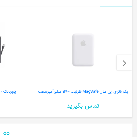
پک باتری اپل مدل MagSafe ظرفیت 1460 میلی‌آمپرساعت
پاوربانک 30000 میلی آمپر ریمکس RPP-659
تماس بگیرید
ن