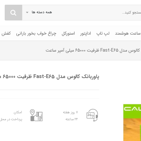
همه دسته ها
ساعت هوشمند
لپ تاپ
اداپتور
اسنورکل
چراغ خواب بخور بارانی
کفش
Fast- ظرفیت 65000 میلی آمپر ساعت
پاوربانک کالوس مدل Fast-E65 ظرفیت 65000 میلی آمپر ساعت
۷ روز هفته
امکان
۲۴ ساعته
پرداخت در محل