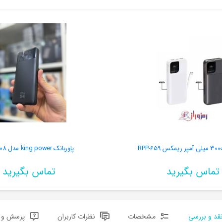
پاوربانک king power مدل KPG-108
تماس بگیرید
تماس بگیرید
قد و بررسی
مشخصات
نظرات کاربران
پرسش و پ