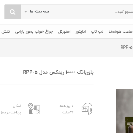
همه دسته ها
ساعت هوشمند
لپ تاپ
اداپتور
اسنورکل
چراغ خواب بخور بارانی
کفش
پاوربانک 10000 ریمکس مدل RPP-5
۷ روز هفته
امکان
۲۴ ساعته
پرداخت در محل