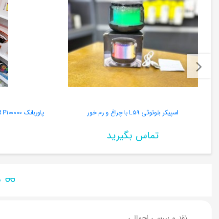
اسپیکر بلوتوثی L59 با چراغ و رم خور
پاوربانک OALE IPOWER P100000 ظرفیت ۱۰۰ هزار میلی‌آمپر
تماس بگیرید
ن
نقد و بررسی اجمالی