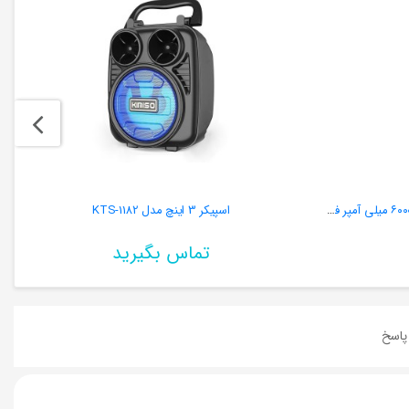
پاوربانک ریمکس مدل RPP-565 ظرفیت ۶۰۰۰۰ میلی آمپر فست شارژ
اسپیکر 3 اینچ مدل KTS-1182
تماس بگیرید
اسخ