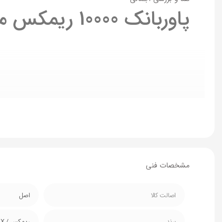
پاوربانک 10000 ریمکس مدل RPP-5
مشخصات فنی
اصالت کالا
اصل
برند
ریمکس / REMAX