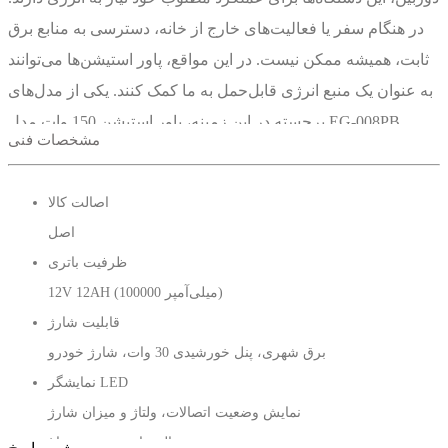
در هنگام سفر یا فعالیت‌های خارج از خانه، دسترسی به منابع برق
ثابت، همیشه ممکن نیست. در این مواقع، پاور استیشن‌ها می‌توانند
به عنوان یک منبع انرژی قابل‌حمل به ما کمک کنند. یکی از مدل‌های
برجسته در این زمینه، پاور استیشن 150 وات مدل EG-008PB
مشخصات فنی
است.
پاور استیشن 150 وات مناسب برای سفر و کمپینگ
اصالت کالا
اصل
پاور استیشن EG-008PB یک وسیله عالی برای افراد علاقه مند به
ظرفیت باتری
سفر و کمپینگ می باشد. این دستگاه در اعماق جنگل و طبیعت،
12V 12AH (100000 میلی‌آمپر)
بدون نیاز به منبع برق شهری، امکان بهره‌برداری از دستگاه‌های
قابلیت شارژ
الکترونیکی را در هر شرایطی فراهم می‌کند.
برق شهری، پنل خورشیدی 30 وات، شارژ خودرو
نمایشگر LED
نمایش وضعیت اتصالات، ولتاژ و میزان شارژ
ظرفیت و توان خروجی
حالت‌های نوردهی چراغ