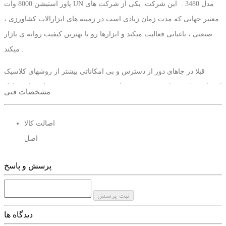
پاور استیشن 8000 وات UN مدل 3480 . این شرکت یکی از شرکت های
معتبر جهانی که مدت زمان زیادی است در زمینه های ابزارالات کشاورزی ،
صنعتی ، باغبانی فعالیت میکند و ابزارها رو با بهترین کیفیت روانه ی بازار
میکند .
قبلا در جاهای دور از دسترس و بی امکاناتی بیشتر از روشهای کلاسیک
استفاده میکردند این روش هم بسیار دقیق نبود و هم مدت زمان زیادی طول
مشخصات فنی
میکشید ولی با پیشرفت فناوری و با ساخت پاور استیشن 8000 وات UN
مدل 3480 این مشکل راحتی هنگام کار این مشکل را برای شما حل میکند .
اصالت کالا
اصل
پاور استیشن 8000 وات UN مدل 3480 این قابلیت را به کاربر میدهد تا به
راحتی به همه جا حمل کنید .
پرسش و پاسخ
با خرید از سایت رمزوراز اطمینان هر چه بیشتر میتوان حاصل فرمایید .
ثبت پرسش
دیدگاه ها
نوع ابزار : پاوراستیشن