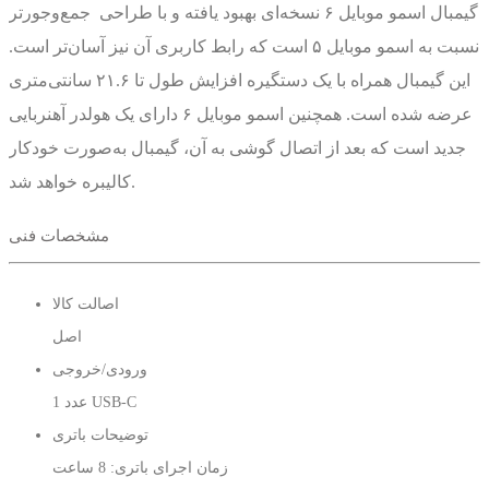
گیمبال اسمو موبایل ۶ نسخه‌ای بهبود یافته و با طراحی جمع‌وجورتر
نسبت به اسمو موبایل ۵ است که رابط کاربری آن نیز آسان‌تر است.
این گیمبال همراه با یک دستگیره افزایش طول تا ۲۱.۶ سانتی‌متری
عرضه شده است. همچنین اسمو موبایل ۶ دارای یک هولدر آهنربایی
جدید است که بعد از اتصال گوشی به آن، گیمبال به‌صورت خودکار
کالیبره خواهد شد.
قابلیت ActiveTrack 5.0 گیمبال اسمو موبایل ۶ بهبود یافته است و در
مشخصات فنی
اثر این موضوع در هنگام تصویربرداری از سوژه‌هایی که در مسافت
دوری قرار دارند، تشخیص و تعقیب خودکار سوژه‌ها بسیار بهتر از
اصالت کالا
قبل انجام خواهد شد. اپلیکیشن DJI Mimo از طریق بلوتوث ورژن ۵
اصل
به همراه این محصول قابل استفاده است و حالت‌های تصویربرداری
ورودی/خروجی
مختلفی را مانند حالت پرتره، تصویربرداری از زاویه پایین،
1 عدد USB-C
تصویربرداری از مناظر، تایم-لپس، موشن-لپس، هایپرلپس، پاناروما،
توضیحات باتری
اسلو-موشن، حالت چرخشی و یک حالت ورزشی جدید مناسب برای
زمان اجرای باتری: 8 ساعت