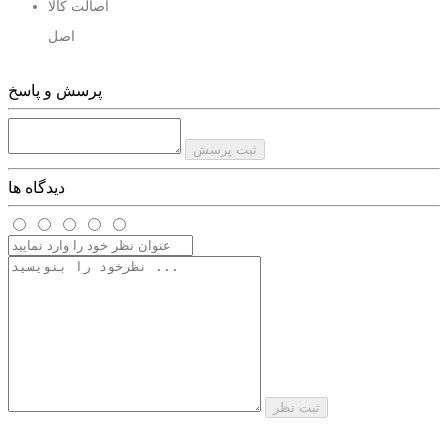
اصالت کالا
استقبال خوبی همراه بوده است. اما باید هنگام خرید رادیو دکلس نهایت
اصل
دقت را داشته باشید. ملاک کیفیت رادیو فلش دکلس خودرو در ای سی صدا
آن ها می باشد که به ترتیب کیفیت شامل : 1028 ، 2005 ، 2006 ، 8256 ،
پرسش و پاسخ
7377 ، 7388 هستند که همان طور که می دانید 7388 بهترین آن است.
ثبت پرسش
دیدگاه ها
رادیو پخش دو فلاش بلوتوث دار مدل Car MP3 920 را می توان یک پخش
کننده کامل خودرو خواند. بی اغراق امکانات قابل قبول و کیفیت عالی آن
باعث شده است در سال 2020 یکی از پرفروشترین مدل های در بازار باشد.
با خرید این رادیو فلش دکلس شما یک تیر را با دو نشان زده اید. هم می
توانید از آن به عنوان پخش کننده و هم شارژر گوشی و تبلت استفاده کنید.
ثبت نظر
همان طور که از اسمش مشخص است این رادیو فلش دکلس به پورت
بلوتوث مجهز است. از قابلیت بلوتوث آن می توانید برای انتقال مکالمه و