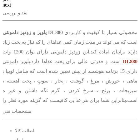
next
نقد و بررسی
محصولی بسیار با کیفیت و کاربردی
پلوپز و زودپز دلمونتی DL880
است که می تواند در مدت زمان کمی غذاهای را که نیاز به پخت زیاد
دارند برایتان اماده کند.این زودپز دلمونتی دارای توان 1200 وات
DL880
است و قدرتی عالی برای پخت غذاها دارد.پلوپز دلمونتی
دارای 15 برنامه هوشمند از پیش تعیین شده است که شامل لوبیا ،
ماهی ، خورش ، مرغ ، گوشت ، بخار ، سوپ ، پخت آهسته ،
سبزیجات ، برنج ، سرخ کردن ، گرم نگه داشتن و غیر ه
است.بنابراین شما برای هر غذایی کافیست که گزینه مورد نظر را
فعال کنید تا در مدت زمان کمی برایتان اماده کند.این پلوپز دلمونتی
مشخصات فنی
مجهز به یک صفحه نمایش LED با پنل لمسی است که و این باعث
سهولت استفاده از ان شده است.پلوپز و زودپز دلمونتی 880 دارای
اصالت کالا
کاسه ای با ظرفیت 8 لیتر است و این حجم به شما امکان می دهد تا