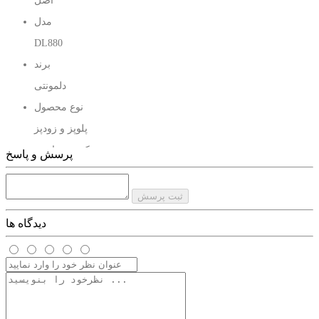
اصل
به راحتی غذایی چند نفر را در آن درست کنید.این کاسه از جنس
مدل
سرامیک است و این تضمین نچسب بودن آن است و شما می توانید
DL880
هر نوع غذایی را با خیال راحت درون آن درست کنید و همراه با
برند
عزیزانتان از آن لذت ببرید.بنظر من پلوپز دیجیتال دلمونتی DL880
دلمونتی
نوع محصول
لازمه هر منزلی است به خصوص کسانی که خیلی وقت برای پختن
پلوپز و زودپز
غذا ندارند به کمک این زودپز می توانند در کمترین زمان خوش طعم
کشور سازنده
ترین غذا را درست کنند.
پرسش و پاسخ
ایتالیا
کشور مونتاژ
ثبت پرسش
چین
دیدگاه ها
توان
1200 وات
میزان ظرفیت دیگ
8 لیتر