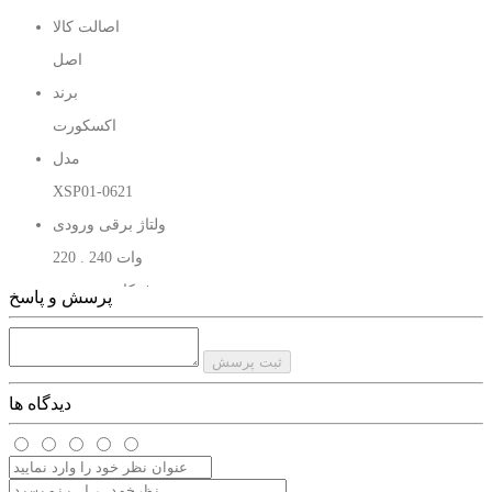
اصالت کالا
اکسکورت مدل XSP01-0621 این مشکل به راحتی برطرف شده از این
اصل
ابزار به راحتی میتوان در هر زمان و مکان استفاده نمایید .
برند
با خرید از سایت رمزوراز اطمینان هر چه بیشتر میتوان حاصل فرمایید .
اکسکورت
مدل
XSP01-0621
ولتاژ برقی ورودی
220 . 240 وات
فرکانس و هرتز
پرسش و پاسخ
50 . 60 هرتز
سایز صفحه پد
ثبت پرسش
150 میل
دیدگاه ها
قابلیت دیمردار
دارد
سرعت