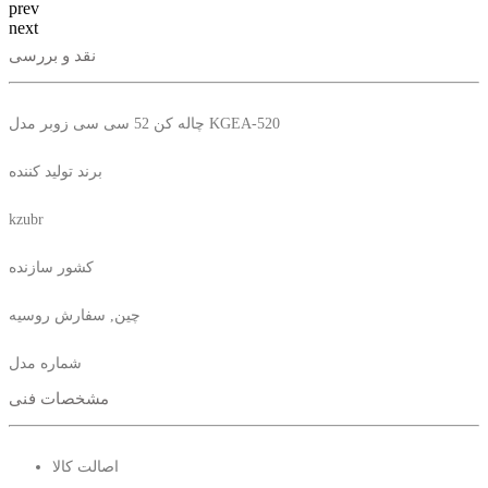
prev
next
نقد و بررسی
چاله کن 52 سی سی زوبر مدل KGEA-520
برند تولید کننده
kzubr
کشور سازنده
چین, سفارش روسیه
شماره مدل
مشخصات فنی
KGEA_520
نوع ابزار
اصالت کالا