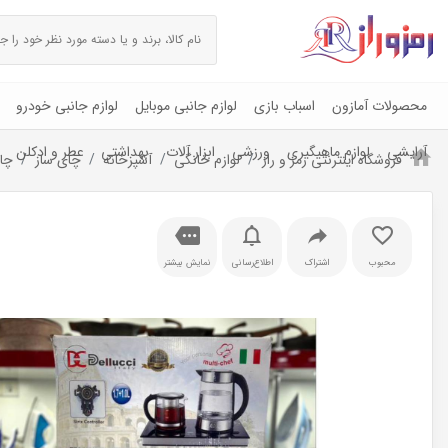
محصولات آمازون
اسباب بازی
لوازم جانبی موبایل
لوازم جانبی خودرو
آرایشی
لوازم ماهیگیری
ورزشی
ابزار آلات
بهداشتی
عطر و ادکلن
فروشگاه اینترنتی رمز و راز
لوازم خانگی
آشپزخانه
چای ساز
چای
محبوب
اشتراک
اطلاع‌رسانی
نمایش بیشتر