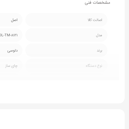
مشخصات فنی
اصالت کالا
اصل
مدل
DL-TM-8121
برند
دلوسی
نوع دستگاه
چای ساز
نوع چای ساز
صفحه ای
توان
2200 وات
جنس بدنه کتری
پیرکس
جنس بدنه قوری
پیرکس