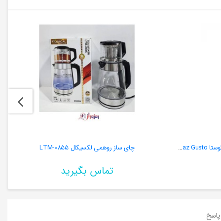
چای ساز برقی کرکماز (اصلی) A336 مدل گوستا Korkmaz Gusto
چای ساز روهمی لکسیکال LTM-0855
تماس بگیرید
اسخ