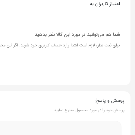
امتیاز کاربران به
ظرفیت کتری
1.7 لیتر
ظرفیت قوری
1 لیتر
شما هم می‌توانید در مورد این کالا نظر بدهید.
برای ثبت نظر، لازم است ابتدا وارد حساب کاربری خود شوید. اگر این محص
فیلتر توری
✔️
جنس فیلتر
استیل ضد ز
نوع پنل
لمسی
پایه گرم نگهدارنده
✔️
پرسش و پاسخ
جنس پایه چای ساز
پلاستیک مر
پرسش خود را در مورد محصول مطرح نمایید