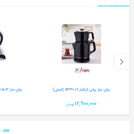
چای ساز برقی کرکماز A331-09 (اصلی)
چای ساز NS-503ناساالکتریک ا Tea Maker NS-503
12,900,000
تومان
ن