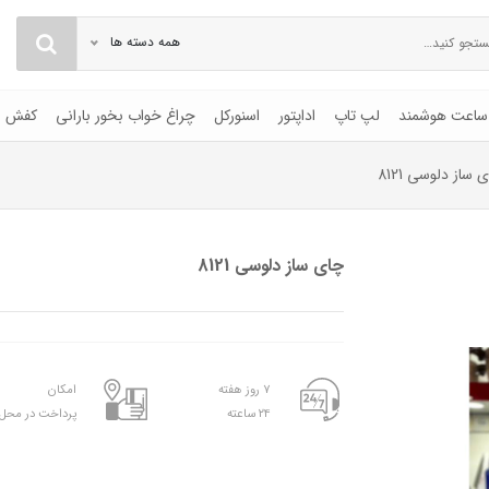
همه دسته ها
ساعت هوشمند
لپ تاپ
اداپتور
اسنورکل
چراغ خواب بخور بارانی
کفش
 ساز دلوسی 8121
چای ساز دلوسی 8121
۷ روز هفته
امکان
۲۴ ساعته
پرداخت در محل