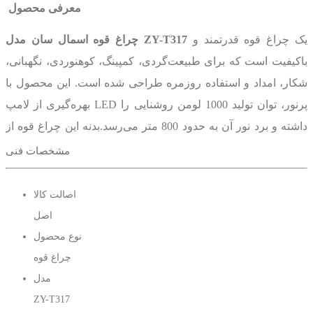
معرفی محصول
یک چراغ قوه قدرتمند و
چراغ قوه اسمال سان مدل ZY-T317
باکیفیت است که برای طبیعت‌گردی، کمپینگ، کوهنوردی، نگهبانی،
شکار، امداد و استفاده روزمره طراحی شده است. این محصول با
بهره‌گیری از لامپ LED پرنور، توان تولید 1000 لومن روشنایی را
داشته و برد نور آن به حدود 800 متر می‌رسد.بدنه این چراغ قوه از
آلیاژ آلومینیوم ساخته شده که علاوه بر وزن سبک، مقاومت
مشخصات فنی
مناسبی در استفاده‌های روزمره دارد. همچنین وجود باتری
لیتیوم
یونی 26650 با ظرفیت 4800 میلی‌آمپر ساعت
باعث می‌شود دستگاه
اصالت کالا
تا
حدود 4 ساعت نوردهی
مداوم ارائه دهدالبته میزان نوردهی با توجه
اصل
به نوع نور متفاوت است.یکی از ویژگی‌های کاربردی این مدل،
نوع محصول
قابلیت
زوم
برای تنظیم و تمرکز نور روی نقاط دوئر دست است که
چراغ قوه
سبب می شود جزئیات بیشتری را مشاهده کنید.سه حالت نوردهی
مدل
(کم، زیاد و چشمک‌زن) ،چراغ جانبی و نمایشگر درصد شارژ باتری از
ZY-T317