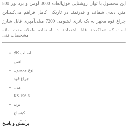
این محصول با توان روشنایی فوق‌العاده 3000 لومن و برد نور 800
متر، دیدی شفاف و قدرتمند در تاریکی کامل فراهم می‌کند.این
چراغ قوه مجهز به یک باتری لیتیومی 7200 میلی‌آمپری قابل شارژ
است که عملکردی قابل اعتمادی در استفاده طولانی‌مدت ارائه
مشخصات فنی
می‌دهد. همچنین وجود نشانگر میزان شارژ به شما کمک می‌کند
همیشه از وضعیت باتری مطلع باشید.مدت زمان کارکرد این چراغ
اصالت کالا
قوه 2 تا 4 ساعت می باشد و بسته به حالت نوری متفاوت
اصل
است.حالت های نوری شامل کم، متوسط، زیاد و چشمک‌زن
نوع محصول
اضطراری متفاوت می باشد.قابلیت زوم یکی دیگر از ویژگی های
چراغ قوه
این محصول است که به شما امکان می دهد به راحتی نور را روی
مدل
یک نقطه متمرکز کنید.چراغ قوه KS-196-6 از نظر طراحی هم عالی
KS-196-6
می باشد و با بدنه‌ای از آلیاژ آلومینیوم مقاوم ساخته شده که در
برند
برابر ضربه، گرد و غبار و شرایط سخت محیطی بسیار بادوام است.
کینساچ
همچنین این محصول دارای مقاومت در برابر آب بوده و برای
تعداد لامپ
پرسش و پاسخ
استفاده در شرایط بارانی یا محیط‌های مرطوب کاملاً مناسب