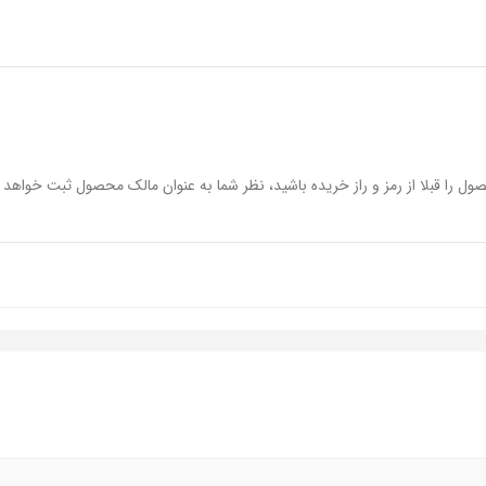
تری حدود 60 ساعت
ود 320 لومن
ول را قبلا از رمز و راز خریده باشید، نظر شما به عنوان مالک محصول ثبت خواهد 
م
لی متر
 گرم