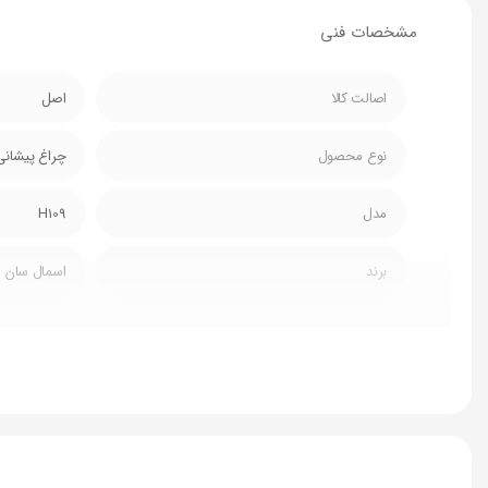
مشخصات فنی
اصالت کالا
اصل
نوع محصول
چراغ پیشانی
مدل
H109
برند
اسمال سان
نوع باتری
لیتیوم پلیمر 38000 آمپر
جریان کاری
چراغ جلو 4200 میلی آمپر/باتری 800 میلی آمپر
ولتاژ
3.7 ولت