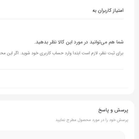
مدت زمان شارژ دهی
جراغ پیشانیحدود 24 ساعت / چراغ با
امتیاز کاربران به
توان
چراغ جلو 16 وات / چراغ باتری 0.3 وات
میزان روشنایی
چراغ جلو حدود 1600 لومن / باتری حد
شما هم می‌توانید در مورد این کالا نظر بدهید.
برای ثبت نظر، لازم است ابتدا وارد حساب کاربری خود شوید. اگر این محص
خروجی USB
5 ولت / 1800 میلی آمپر
مدت زمان شارژ شدن
حدود 18 ساعت
نوع شارژر
5V-3A
جنس بدنه
آلیاژ آلومینیو
پرسش و پاسخ
ابعاد
چراغ پیشانی 75*68 میلی متر / باتری 44*89*148 می
پرسش خود را در مورد محصول مطرح نمایید
وزن
چراغ پیشانی 225 گرم / باتری 720