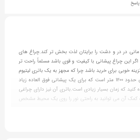
اسخ
مانی در در و دشت را برایتان لذت بخش تر کند.چراغ های
 اگر این چراغ پیشانی با کیفیت و قوی باشد مسلماً راحت تر
اهکارهای اسمال سان است که می تواند گزینه خوبی برای خرید باشد چرا که مجهز به یک باتری لیتیوم
38000 میلی آمپر و روشنایی 1600 لومن است و به خوبی از عهده روشن کردن محیطی زیاد بر می آید.برد نور این چراغ پیشانی حدود 1200 متر است که برای یک پیشانی فوق العاده زیاد
برای شارژ کامل حدود 18 ساعت لازم است می توانید حدود 24 ساعت از آن استفاده کنید که زمان بسیار زیادی است.باتری آن نیز دارای چراغی
 دیگر از ویژگی های چراغ پیشانی زینگارو H109 حالت زوم آن است که به کمک آن می توانید به راحتی نور را روی یک محیط مشخص
کردن از آن خیلی راحت باشد.همانگونه که در ابتدا نیز به
آن اشاره کردیم چراغ پیشانی اسمال سان مدل H109 شاهکاری به تمام معنا است پس اگر به دنبال چراغ پیشانی قدرتمند و با کیفیت هستید حتما چراغ پیشانی اسمال سان مدل H109 یکی از