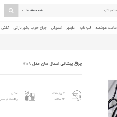
همه دسته ها
ساعت هوشمند
لپ تاپ
اداپتور
اسنورکل
چراغ خواب بخور بارانی
کفش
چراغ پیشانی اسمال سان مدل H109
۷ روز هفته
امکان
۲۴ ساعته
پرداخت در محل