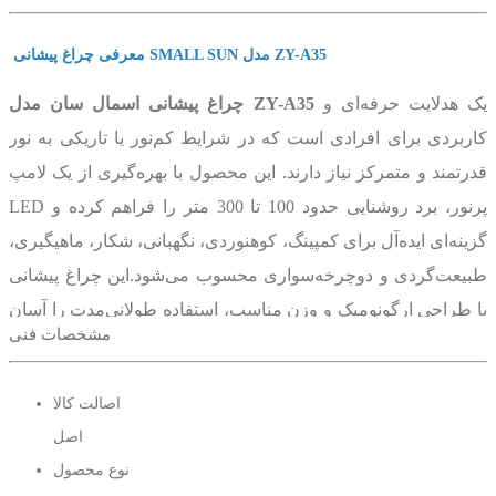
معرفی چراغ پیشانی SMALL SUN مدل ZY-A35
یک هدلایت حرفه‌ای و
چراغ پیشانی اسمال سان مدل ZY-A35
کاربردی برای افرادی است که در شرایط کم‌نور یا تاریکی به نور
قدرتمند و متمرکز نیاز دارند. این محصول با بهره‌گیری از یک لامپ
LED پرنور، برد روشنایی حدود 100 تا 300 متر را فراهم کرده و
گزینه‌ای ایده‌آل برای کمپینگ، کوهنوردی، نگهبانی، شکار، ماهیگیری،
طبیعت‌گردی و دوچرخه‌سواری محسوب می‌شود.این چراغ پیشانی
با طراحی ارگونومیک و وزن مناسب، استفاده طولانی‌مدت را آسان
مشخصات فنی
کرده و به لطف قابلیت تنظیم کانون نور، امکان تمرکز یا پخش نور
را متناسب با نیاز کاربر فراهم می‌کند.چراغ پیشانی SMALL SUN
اصالت کالا
ZY-A35 از 2 عدد باتری لیتیومی 18650با ظرفیت 6400 میلی‌آمپر
اصل
بهره می‌برد که انرژی مورد نیاز دستگاه را برای ساعت‌ها استفاده
نوع محصول
مداوم تأمین می‌کنند. این ویژگی باعث می‌شود در سفرها و