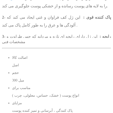
را به لایه های پوست رسانده و از خشکی پوست جلوگیری می کند.
2- پاک کننده قوی :
این ژل
کف فراوان و غنی ایجاد می کند که
آلودگی ها و عرق را به طور کامل پاک می کند .
3- رایحه :
این ژل
دارای رایحه ای تازه و مردانه که حس طراوت و
مشخصات فنی
سرزندگی ایجاد می کند
4- قابلیت استفاده :
فرمول غنی شده آن برای پوست های معمولی
اصالت کالا
تا خشک مناسب است بدون اینکه حس خشکی و کشیدگی پس از
اصل
شستشو داشته باشید .
حجم
300 میل
5- طراحی :
این ژل برای صورت، بدون و موهای سر قابل استفاده
مناسب برای
است که ترکیبات آن حاوی گلیسیرین برای آبرسانی و مرطوب نگه
انواع پوست ( خشک، حساس، معلولی، چرب )
داشتن پوست و پاک کنندگی چربی مو است .این ژل ساخت کشور
مزایای
فرانسه که در حجم 300 میل تولید و به بازار عرضه شده است .
پاک کنندگی ، آبرسانی و تمیز کننده پوست