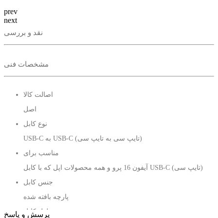
prev
next
نقد و بررسی
مشخصات فنی
اصالت کالا
اصل
نوع کابل
USB-C به USB-C (تایپ سی به تایپ سی)
مناسب برای
آیفون 16 پرو و همه محصولات اپل که با کابل USB-C (تایپ سی)
جنس کابل
پارچه بافته شده
طول کابل
پرسش و پاسخ