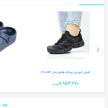
کفش آبنوردی مردانه هامتو مدل 660859
7,953,270
تومان
ن