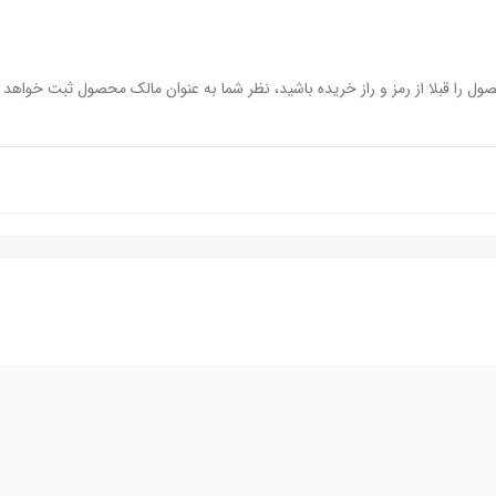
جاعی, قابلیت جلوگیری از سر خوردن, مقاوم در برابر سایش
ول را قبلا از رمز و راز خریده باشید، نظر شما به عنوان مالک محصول ثبت خواهد 
 محکم, سبک و راحت, ضد آب, ضد لغزش, طبی, قابلیت تطبیق با فرم پا,