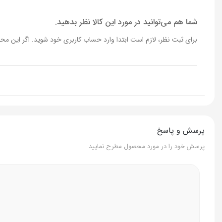
آج دار, انعطاف پذیر, دارای منافذ برای خروج آب, قابلیت ارت
شما هم می‌توانید در مورد این کالا نظر بدهید.
ویژگی های تخصصی:
برای ثبت نظر، لازم است ابتدا وارد حساب کاربری خود شوید. اگر این محص
تنفسی (قابلیت گردش هوا), دارای پد محافظ, بسیار بادوام و
نحوه بسته شدن:
بند کشی, چسبی
نوع ساق:
پرسش و پاسخ
پرسش خود را در مورد محصول مطرح نمایید
بدون ساق