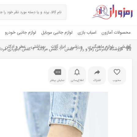
محصولات آمازون
اسباب بازی
لوازم جانبی موبایل
لوازم جانبی خودرو
آرایشی
لوازم ماهیگیری
ورزشی
ابزار آلات
بهداشتی
عطر و ادکلن
فروشگاه اینترنتی رمز و راز
کفش
کفش مردانه
کفش آبنوردی مردانه ه
محبوب
اشتراک
اطلاع‌رسانی
نمایش بیشتر