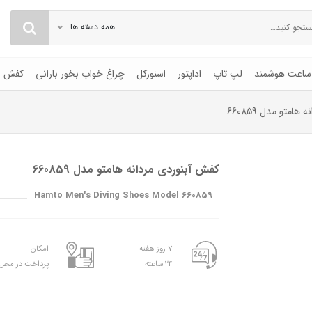
همه دسته ها
ساعت هوشمند
لپ تاپ
اداپتور
اسنورکل
چراغ خواب بخور بارانی
کفش
امتو مدل 660859
کفش آبنوردی مردانه هامتو مدل 660859
Hamto Men's Diving Shoes Model 660859
۷ روز هفته
امکان
۲۴ ساعته
پرداخت در محل