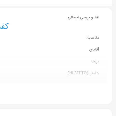
نقد و بررسی اجمالی
کفش
مناسب:
آقایان
برند:
هامتو (HUMTTO)
مدل محصول:
660859
سبک کفش: