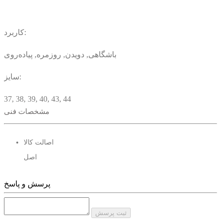
کاربرد:
باشگاهی, دویدن, روزمره, پیاده‌روی
سایز:
37, 38, 39, 40, 43, 44
مشخصات فنی
گردش هوا:
اصالت کالا
دارد
اصل
زیره میانی:
پرسش و پاسخ
Abzorb, Encap, EVA
زیره خارجی:
ثبت پرسش