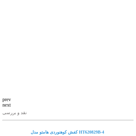
prev
next
نقد و بررسی
کفش کوهنوردی هامتو مدل HT620829B-4