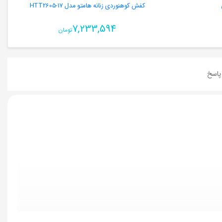
کفش کوهنوردی زنانه هامتو مدل HTT2605-17
7,233,594
تومان
اسخ