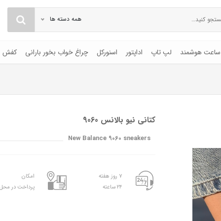
همه دسته ها
ساعت هوشمند
لپ تاپ
اداپتور
اسنورکل
چراغ خواب بخور بارانی
کفش
کتانی نیو بالانس 9060
New Balance 9060 sneakers
۷ روز هفته
امکان
۲۴ ساعته
پرداخت در محل