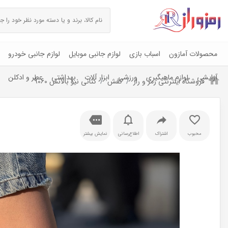
محصولات آمازون
اسباب بازی
لوازم جانبی موبایل
لوازم جانبی خودرو
آرایشی
لوازم ماهیگیری
ورزشی
ابزار آلات
بهداشتی
عطر و ادکلن
فروشگاه اینترنتی رمز و راز
کفش
کتانی نیو بالانس 9060
محبوب
اشتراک
اطلاع‌رسانی
نمایش بیشتر