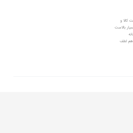
ل کلیدی، پرداخت در محل، 7 روز ضمانت بازگشت کالا و
سیار بالاست
نه
اهان گرامی شما هم لطف