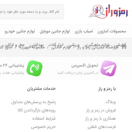
محصولات آمازون
اسباب بازی
لوازم جانبی موبایل
لوازم جانبی خودرو
آرایشی
لوازم ماهیگیری
ورزشی
ابزار آلات
بهداشتی
عطر و ادکلن
فروشگاه اینترنتی رمز و راز
لوازم خانگی
مجموعه جهیزیه
اجاق گاز
تحویل اکسپرس
پشتیبانی ۲۴ ساعته
در کمترین زمان دریافت کنید
پشتیبانی هفت رو
با رمز و راز
خدمات مشتریان
وبلاگ
پاسخ به پرسش‌های متداول
فروش در رمز و راز
رویه‌های بازگرداندن کالا
همکاری با رمز و راز
شرایط استفاده
فرصت‌های شغلی
حریم خصوصی