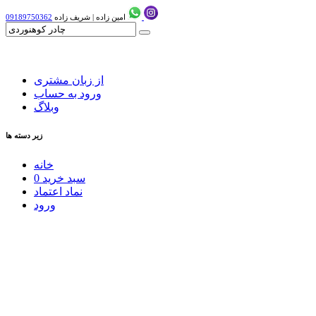
امین زاده
|
شریف زاده
09189750362
از زبان مشتری
ورود به حساب
وبلاگ
زیر دسته ها
خانه
سبد خرید
0
نماد اعتماد
ورود