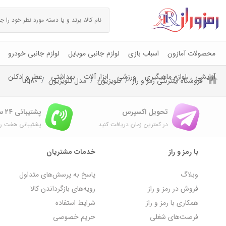
محصولات آمازون
اسباب بازی
لوازم جانبی موبایل
لوازم جانبی خودرو
آرایشی
لوازم ماهیگیری
ورزشی
ابزار آلات
بهداشتی
عطر و ادکلن
فروشگاه اینترنتی رمز و راز
تلویزیون
مدل تلویزیون
uq80
تحویل اکسپرس
پشتیبانی ۲۴ ساعته
در کمترین زمان دریافت کنید
پشتیبانی هفت رو
با رمز و راز
خدمات مشتریان
وبلاگ
پاسخ به پرسش‌های متداول
فروش در رمز و راز
رویه‌های بازگرداندن کالا
همکاری با رمز و راز
شرایط استفاده
فرصت‌های شغلی
حریم خصوصی