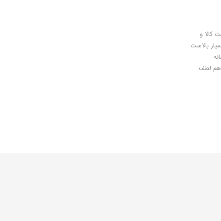
ل کلیدی، پرداخت در محل، 7 روز ضمانت بازگشت کالا و
سیار بالاست
نه
اهان گرامی شما هم لطف