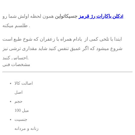
دکلن باکارات رژ قرمز
جسیکاتواین
همون لحظه اولش شما رو
ا
طلسم میکنه .
ابتدا با تلخی کمی از بادام همراه با زعفران که شوخ طبع است
شروع میشود که اگر عمیق تنفس کنید شاید مقداری ترشی نیز
احساس کنید.
مشخصات فنی
باکارات از نظر من بوی نجابت میده مردی که بسیار نجیب هست و
معامله باهاش خیلی راحت چون هیچ ذره ای کلاهبرداری تو ذاتش
اصالت کالا
نیست .
اصل
حجم
مردی که برای فرزندش بهترین پدره. واقعا توصیه میکنم این عطر
100 میل
.
رو استفاده کنید
جنسیت
زنانه و مردانه