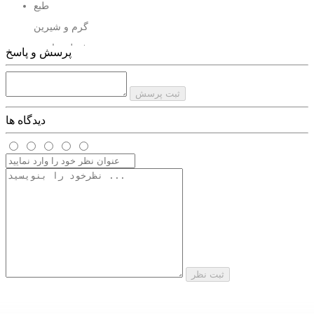
طبع
گرم و شیرین
فصل مناسب
پرسش و پاسخ
پاییز و زمستان
پخش بو
ثبت پرسش
خیلی خوب
دیدگاه ها
ماندگاری
خیلی خوب
برند
جسیکاتواین
کشور سازنده
امارات
ثبت نظر