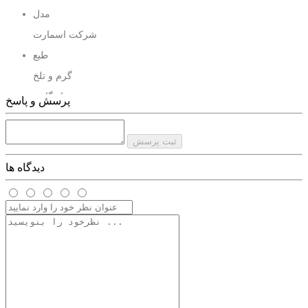
مدل
عطر ادکلن ورساچه کریستال نویر
شرکت اسمارت
ادکلن ورساچه کریستال نویر اسمارت کالکشن 25 میل
طبع
ادکلن ورساچه کریستال نویر وینچستر
گرم و تلخ
پخش و ماندگاری
پرسش و پاسخ
عطر ادکلن زنانه ورساچه کریستال نویر فراگرنس
خیلی خوب
ثبت پرسش
دیدگاه ها