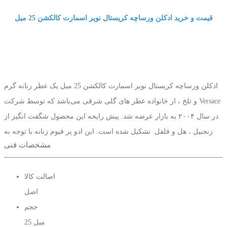
قیمت و خرید ادکلن ورساچه کریستال نویر اسمارت کالکشن 25 میل
ادکلن ورساچه کریستال نویر اسمارت کالکشن 25 میل یک عطر زنانه گرم
و تلخ ، از خانواده عطر های گلی شرقی می‌باشد که توسط شرکت Versace
در سال ۲۰۰۴ به بازار عرضه شد. پیش رایحه این محصول شگفت انگیز از
زنجبیل ، هل و فلفل تشکیل شده است. این ادو پر فیوم زنانه با توجه به
مشخصات فنی
بوی شیرین و گرمش پیشنهاد مناسبی برای فصول پاییز و زمستان می باشد.
اصالت کالا
اصل
سایر محصولات مشابه:
حجم
عطر ادکلن ورساچه کریستال نویر مشکی زنانه جانوین
25 میل