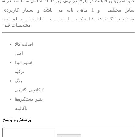
کنید.سرویس قابلمه در پارچ گرانیتی زیو 7170 شامل 4 قابلمه در 4
سایز مختلف و 1 ماهی تابه می باشد و بسیار کاربردی
هستند.همانگونه که اشاره کردیم این سرویس قابلمه زیو دارای بدنه
مشخصات فنی
الومینیومی با پوشش گرانیتی می باشد که استحکام بسیار خوبی در
برابر ضربه و خراش دارد و به سختی اسیب می بیند و همین سبب
اصالت کالا
شده که خواهان زیادی داشته باشد.دستگیره های این سرویس
اصل
باکالیت هستند و بسیار خوش دست طراحی شدند و می توانید به
کشور مبدا
راحتی قابلمه ها را جا به جا کنید.درب های این سرویس قابلمه زیو از
ترکیه
جنس پیرکس نشکن با واشر سیلیکونی هستند که به دلیل شفاف
رنگ
بودن می توانید به راحتی و بدون برداشتن درب غذای در حال پخت را
کاکائویی, گندمی
مشاهده کنید.دستگیره درب قابلمه ها نیز به گونه ای طراحی شده
جنس دستگیره‌ها
اند که به راحتی می توانید درها را به کمک انها بردارید.علاوه بر این
باکالیت
دسگیره ها زیبایی خاصی به این
سرویس قابلمه زیو 10 پارچه
داده
جنس درپوش
پرسش و پاسخ
استه زیو ZCS-7170 سری جامبو دارای پوشش نچسب می باشد
پیرکس با حاشیه سیلیکونی
ویژگی است که صد در صد اشپزی را برایتان راحت تر خواهد
سایز ماهیتابه