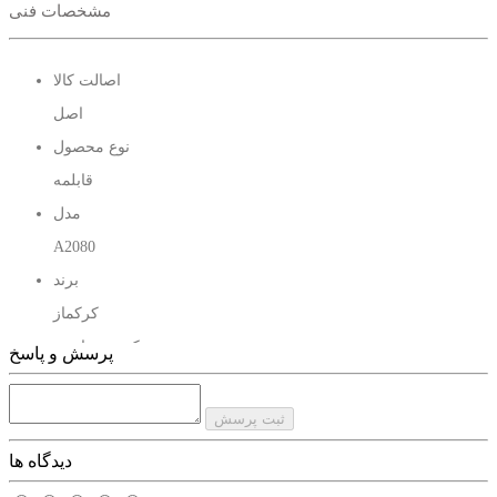
مشخصات فنی
باشد و این امکان می دهد بدون برداشتن درب غذا را در حالت پخت
مشاهده کنید.دستگیره های این قابلمه از جنس استیل هستند که
اصالت کالا
بسیار خوش دست طراحی شده اند.البته خیلی زود داغ می شوند
اصل
بنابراین باید مراقب باشید.قابلمه کرکماز سایز 16 مدل A2080
نوع محصول
قابلیت شستن در ماشین ظرفشویی را دارد و خیلی راحت می توانید
قابلمه
همراه با سایر ظروف آن را در ماشین ظرفشویی قرار دهید.همچنین
مدل
با انواع اجاق گاز سازگاری دارد و می توانید آن را بر روی هر اجاق
A2080
گازی قرار دهید.البته سعی کنید که همیشه از شعله کم یا متوسط
برند
استفاده کنید.
کرکماز
کشور سازنده
پرسش و پاسخ
ترکیه
مشاهده سایر قابلمه های سایز 16
جنس
ثبت پرسش
استیل
دیدگاه ها
سایز