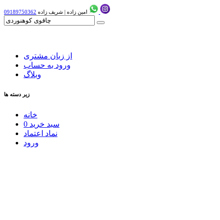
امین زاده
|
شریف زاده
09189750362
از زبان مشتری
ورود به حساب
وبلاگ
زیر دسته ها
خانه
سبد خرید
0
نماد اعتماد
ورود